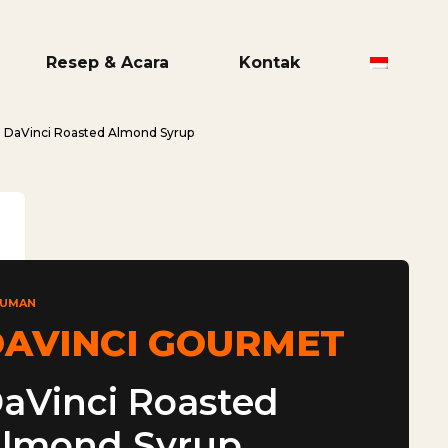
Resep & Acara
Kontak
DaVinci Roasted Almond Syrup
NUMAN
AVINCI GOURMET
aVinci Roasted
lmond Syrup